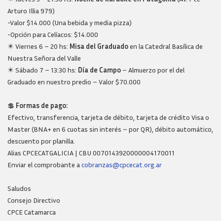
Arturo Illia 979)
-Valor $14.000 (Una bebida y media pizza)
-Opción para Celíacos: $14.000
✴️ Viernes 6 – 20 hs:
Misa del Graduado
en la Catedral Basílica de
Nuestra Señora del Valle
✴️ Sábado 7 – 13:30 hs:
Día de Campo
– Almuerzo por el del
Graduado en nuestro predio – Valor $70.000
💲
Formas de pago:
Efectivo, transferencia, tarjeta de débito, tarjeta de crédito Visa o
Master (BNA+ en 6 cuotas sin interés – por QR), débito automático,
descuento por planilla.
Alias CPCECATGALICIA | CBU 0070143920000004170011
Enviar el comprobante a
cobranzas@cpcecat.org.ar
Saludos
Consejo Directivo
CPCE Catamarca