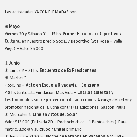
Las actividades YA CONFIRMADAS son:
✳️
Mayo
Viernes 30 y Sábado 31 – 15 hs:
Primer Encuentro Deportivo y
Cultural
en nuestro predio Social y Deportivo (Sta Rosa – Valle
Viejo) – Valor $5.000
✳️
Junio
✴️ Lunes 2 – 21 hs:
Encuentro de Ex Presidentes
✴️ Martes 3:
-15:45 hs –
Acto en Escuela Rivadavia – Belgrano
-18 hs Junto a la Fundación Más Vida –
Charlas abiertas y
testimoniales sobre prevención de adicciones.
A cargo del actor y
promotor nacional de la lucha contra las adicciones, Gastón Pauls
✴️ Miércoles 4:
Cine en Altos del Solar
Valor $12.000 (Entrada 2D + Pochoclo chico + 1 Bebida chica). Para
matriculado/a y su grupo familiar primario
✴️ Jueves 5 – 21:30 hs:
Noche de karaoke en Patagonia
(Av. Pte