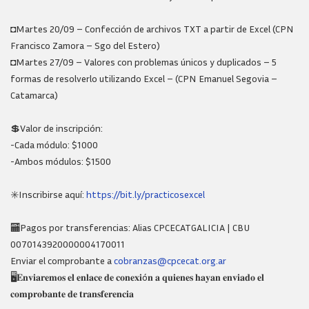
◘Martes 20/09 – Confección de archivos TXT a partir de Excel (CPN
Francisco Zamora – Sgo del Estero)
◘Martes 27/09 – Valores con problemas únicos y duplicados – 5
formas de resolverlo utilizando Excel – (CPN Emanuel Segovia –
Catamarca)
💲Valor de inscripción:
-Cada módulo: $1000
-Ambos módulos: $1500
✳️Inscribirse aquí:
https://bit.ly/practicosexcel
🏧Pagos por transferencias: Alias CPCECATGALICIA | CBU
0070143920000004170011
Enviar el comprobante a
cobranzas@cpcecat.org.ar
🖥️𝐄𝐧𝐯𝐢𝐚𝐫𝐞𝐦𝐨𝐬 𝐞𝐥 𝐞𝐧𝐥𝐚𝐜𝐞 𝐝𝐞 𝐜𝐨𝐧𝐞𝐱𝐢ó𝐧 𝐚 𝐪𝐮𝐢𝐞𝐧𝐞𝐬 𝐡𝐚𝐲𝐚𝐧 𝐞𝐧𝐯𝐢𝐚𝐝𝐨 𝐞𝐥
𝐜𝐨𝐦𝐩𝐫𝐨𝐛𝐚𝐧𝐭𝐞 𝐝𝐞 𝐭𝐫𝐚𝐧𝐬𝐟𝐞𝐫𝐞𝐧𝐜𝐢𝐚