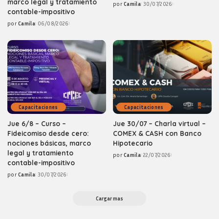
marco legal y tratamiento
por
Camila
30/07/2026
Posted
contable-impositivo
by
por
Camila
06/08/2026
Posted
by
Capacitaciones
Capacitaciones
Jue 6/8 – Curso –
Jue 30/07 – Charla virtual –
Fideicomiso desde cero:
COMEX & CASH con Banco
nociones básicas, marco
Hipotecario
legal y tratamiento
por
Camila
22/07/2026
Posted
contable-impositivo
by
por
Camila
30/07/2026
Posted
by
Cargar mas