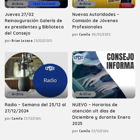
Archivo
Institucional
Archivo
Jueves 27/02
Nuevas Autoridades –
Reinauguración Galería de
Comisión de Jóvenes
ex presidentes y Biblioteca
Profesionales
del Consejo
por
Camila
06/02/2025
Posted
por
Brian Lezana
25/02/2025
by
Posted
by
Archivo
Archivo
Radio – Semana del 23/12 al
NUEVO – Horarios de
27/12/2024
atención ult días de
Diciembre y durante Enero
por
Camila
23/12/2024
Posted
2025
by
por
Camila
23/12/2024
Posted
by